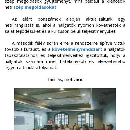
szép megoldások gyűjteményt, mint például a kilencedik
heti
szép megoldásokat
.
Az elért ponszámok alapján aktualizáltunk egy
heti ranglistát is, ahol a hallgatók nyomon követhették a
saját fejlődésüket és a kurzuson belüli teljesítményüket.
A második félév során erre a rendszerre építve vittük
tovább a kurzust, és a
követelményrendszert
a hallgatók
tapasztalataihoz és teljesítményeihez igazítottuk, hogy a
hallgatók számára minél hatékonyabb és élvezetesebb
legyen a tanulási folyamat.
Tanulás, motiváció