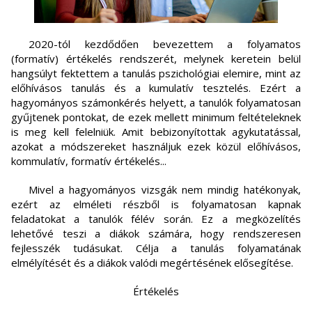
2020-tól kezdődően bevezettem a folyamatos
(formatív) értékelés rendszerét, melynek keretein belül
hangsúlyt fektettem a tanulás pszichológiai elemire, mint az
előhívásos tanulás és a kumulatív tesztelés. Ezért a
hagyományos számonkérés helyett, a tanulók folyamatosan
gyűjtenek pontokat, de ezek mellett minimum feltételeknek
is meg kell felelniük. Amit bebizonyítottak agykutatással,
azokat a módszereket használjuk ezek közül előhívásos,
kommulatív, formatív értékelés...
Mivel a hagyományos vizsgák nem mindig hatékonyak,
ezért az elméleti részből is folyamatosan kapnak
feladatokat a tanulók félév során. Ez a megközelítés
lehetővé teszi a diákok számára, hogy rendszeresen
fejlesszék tudásukat. Célja a tanulás folyamatának
elmélyítését és a diákok valódi megértésének elősegítése.
Értékelés